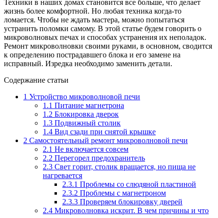
Техники в наших домах становится все больше, что делает
жизнь более комфортной. Но любая техника когда-то
ломается. Чтобы не ждать мастера, можно попытаться
устранить поломки самому. В этой статье будем говорить о
микроволновых печах и способах устранения их неполадок.
Ремонт микроволновки своими руками, в основном, сводится
к определению пострадавшего блока и его замене на
исправный. Изредка необходимо заменить детали.
Содержание статьи
1
Устройство микроволновой печи
1.1
Питание магнетрона
1.2
Блокировка дверок
1.3
Подвижный столик
1.4
Вид сзади при снятой крышке
2
Самостоятельный ремонт микроволновой печи
2.1
Не включается совсем
2.2
Перегорел предохранитель
2.3
Свет горит, столик вращается, но пища не
нагревается
2.3.1
Проблемы со слюдяной пластиной
2.3.2
Проблемы с магнетроном
2.3.3
Проверяем блокировку дверей
2.4
Микроволновка искрит. В чем причины и что