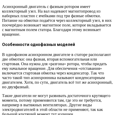
Асинхронный двигатель с фазным ротором имеет
коллекторный узел. На вал надевают магнитопровод из
наборных пластин с ячейками под три фазные обмотки.
Питание на обмотки подаётся через коллекторный узел, в них
поочерёдно возникает магнитное поле, которое вкладывается
с магнитным полем статора. Благодаря этому возникает
вращение.
Особенности однофазных моделей
В однофазном асинхронном двигателе в статоре располагают
две обмотки: она фазная, вторая вспомогательная или
стартовая. Она нужна для «разгона» ротора, чтобы придать
ему начальное вращение. Для обеспечения «отставания»
включается стартовая обмотка через конденсатор. Так что
часто такой тип асинхронника называют конденсаторным
двигателем. Хотя, по сути, двигатель всё тот же асинхронный,
но двухфазный.
Такие двигатели не могут развивать достаточного крутящего
момента, потому применяются там, где это не требуется,
например в вытяжных вентиляторах. Другие виды
электродвигателей в этой области не применяют, так как
большой крутящий момент тут излишен.