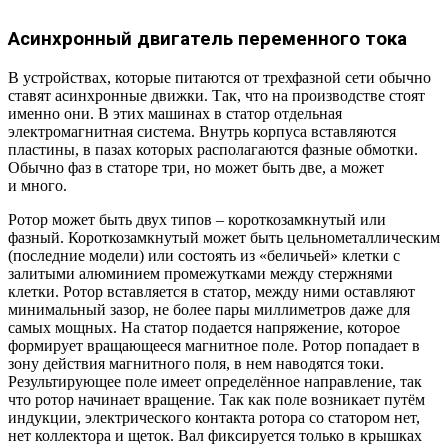
Асинхронный двигатель переменного тока
В устройствах, которые питаются от трехфазной сети обычно
ставят асинхронные движки. Так, что на производстве стоят
именно они. В этих машинах в статор отдельная
электромагнитная система. Внутрь корпуса вставляются
пластины, в пазах которых располагаются фазные обмотки.
Обычно фаз в статоре три, но может быть две, а может
и много.
Ротор может быть двух типов – короткозамкнутый или
фазный. Короткозамкнутый может быть цельнометаллическим
(последние модели) или состоять из «беличьей» клетки с
залитыми алюминием промежутками между стержнями
клетки. Ротор вставляется в статор, между ними оставляют
минимальный зазор, не более пары миллиметров даже для
самых мощных. На статор подается напряжение, которое
формирует вращающееся магнитное поле. Ротор попадает в
зону действия магнитного поля, в нем наводятся токи.
Результирующее поле имеет определённое направление, так
что ротор начинает вращение. Так как поле возникает путём
индукции, электрического контакта ротора со статором нет,
нет коллектора и щеток. Вал фиксируется только в крышках